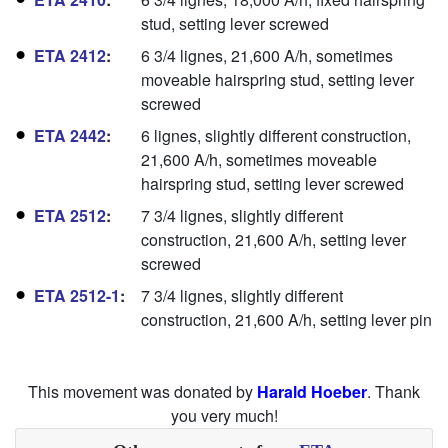
stud, setting lever screwed
ETA 2412
:
6 3/4 lignes, 21,600 A/h, sometimes
moveable hairspring stud, setting lever
screwed
ETA 2442
:
6 lignes, slightly different construction,
21,600 A/h, sometimes moveable
hairspring stud, setting lever screwed
ETA 2512
:
7 3/4 lignes, slightly different
construction, 21,600 A/h, setting lever
screwed
ETA 2512-1
:
7 3/4 lignes, slightly different
construction, 21,600 A/h, setting lever pin
This movement was donated by
Harald Hoeber
. Thank
you very much!