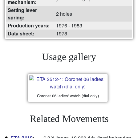
mechanism:
Setting lever
2 holes
spring:
Production years:
1976 - 1983
Data sheet:
1978
Usage gallery
Coronet 06 ladies' watch (dial only)
Related Movements
ETA 2410
:
6 3/4 lignes, 18,000 A/h, fixed hairspring