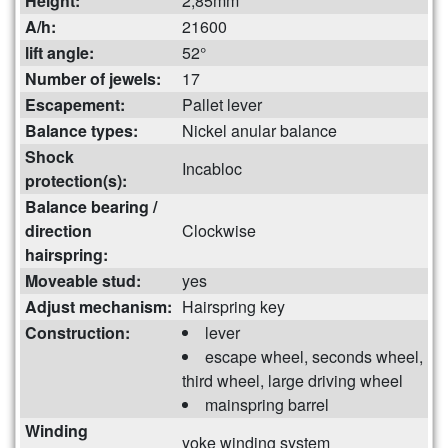
Height:
2,85mm
A/h:
21600
lift angle:
52°
Number of jewels:
17
Escapement:
Pallet lever
Balance types:
Nickel anular balance
Shock
Incabloc
protection(s):
Balance bearing /
direction
Clockwise
hairspring:
Moveable stud:
yes
Adjust mechanism:
Hairspring key
Construction:
lever
escape wheel, seconds wheel,
third wheel, large driving wheel
mainspring barrel
Winding
yoke winding system