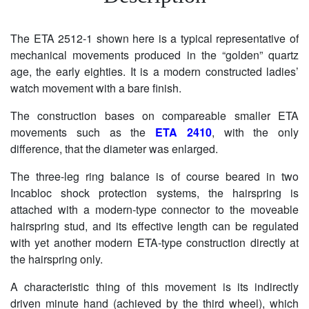
The ETA 2512-1 shown here is a typical representative of
mechanical movements produced in the “golden” quartz
age, the early eighties. It is a modern constructed ladies’
watch movement with a bare finish.
The construction bases on compareable smaller ETA
movements such as the
ETA 2410
, with the only
difference, that the diameter was enlarged.
The three-leg ring balance is of course beared in two
Incabloc shock protection systems, the hairspring is
attached with a modern-type connector to the moveable
hairspring stud, and its effective length can be regulated
with yet another modern ETA-type construction directly at
the hairspring only.
A characteristic thing of this movement is its indirectly
driven minute hand (achieved by the third wheel), which