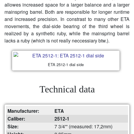
allowes increased space for a larger balance and a larger
mainspring barrel. Both are responsible for longer runtime
and increased precision. In constrast to many other ETA
movements, the dial-side bearing of the third wheel is
realized by a synthetic ruby, while the mainspring barrel
lacks a ruby (which is not really neccessiary btw.).
ETA 2512-1 dial side
Technical data
Manufacturer:
ETA
Caliber:
2512-1
Size:
7 3/4''' (measured: 17,2mm)